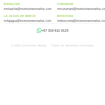
RIOHACHA
CURUMANÍ
mrrioacha@inversionesmarlus.com
mrcurumani@inversionesmarlus.c
LA JAGUA DE IBIRCO
BOSCONIA
mrlajagua@inversionesmarlus.com
mrbosconia@inversionesmarlus.c
+57 310 611 0123
© 2025 Inversiones Marlus · Todos los derechos reservados