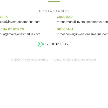
CONTÁCTANOS
ACHA
CURUMANÍ
acha@inversionesmarlus.com
mrcurumani@inversionesmarlus.co
AGUA DE IBIRCO
BOSCONIA
agua@inversionesmarlus.com
mrbosconia@inversionesmarlus.co
+57 310 611 0123
© 2025 Inversiones Marlus · Todos los derechos reservados