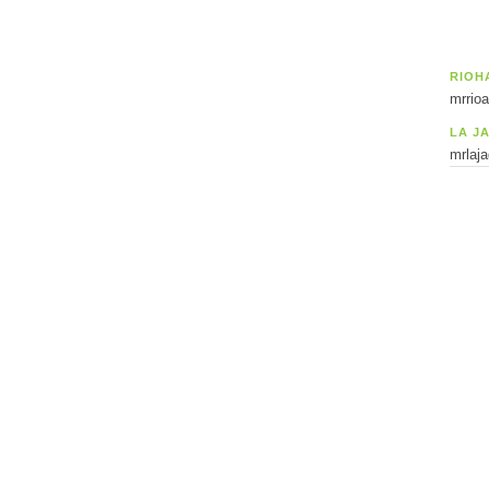
RIOH
mrrio
LA J
mrlaj