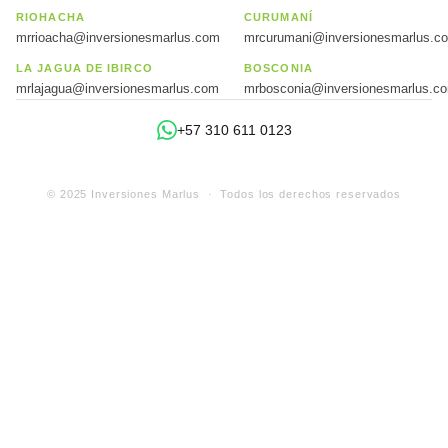
RIOHACHA
CURUMANÍ
mrrioacha@inversionesmarlus.com
mrcurumani@inversionesmarlus.c
LA JAGUA DE IBIRCO
BOSCONIA
mrlajagua@inversionesmarlus.com
mrbosconia@inversionesmarlus.c
+57 310 611 0123
© 2025 Inversiones Marlus · Todos los derechos reservados