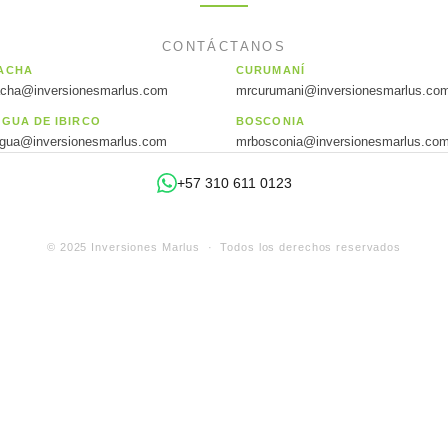
CONTÁCTANOS
ACHA
CURUMANÍ
acha@inversionesmarlus.com
mrcurumani@inversionesmarlus.co
AGUA DE IBIRCO
BOSCONIA
agua@inversionesmarlus.com
mrbosconia@inversionesmarlus.co
+57 310 611 0123
© 2025 Inversiones Marlus · Todos los derechos reservados