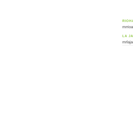
RIOH
mrrio
LA J
mrlaj