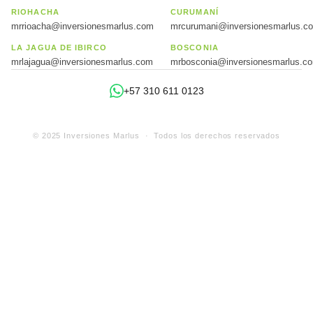
RIOHACHA
CURUMANÍ
mrrioacha@inversionesmarlus.com
mrcurumani@inversionesmarlus.c
LA JAGUA DE IBIRCO
BOSCONIA
mrlajagua@inversionesmarlus.com
mrbosconia@inversionesmarlus.c
+57 310 611 0123
© 2025 Inversiones Marlus · Todos los derechos reservados