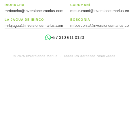
RIOHACHA
CURUMANÍ
mrrioacha@inversionesmarlus.com
mrcurumani@inversionesmarlus.c
LA JAGUA DE IBIRCO
BOSCONIA
mrlajagua@inversionesmarlus.com
mrbosconia@inversionesmarlus.c
+57 310 611 0123
© 2025 Inversiones Marlus · Todos los derechos reservados