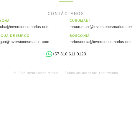
CONTÁCTANOS
ACHA
CURUMANÍ
acha@inversionesmarlus.com
mrcurumani@inversionesmarlus.co
AGUA DE IBIRCO
BOSCONIA
agua@inversionesmarlus.com
mrbosconia@inversionesmarlus.co
+57 310 611 0123
© 2025 Inversiones Marlus · Todos los derechos reservados