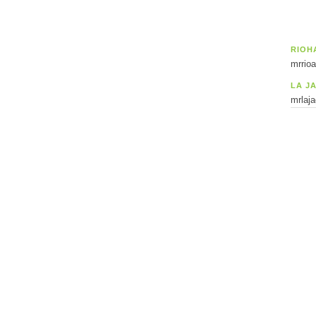
RIOH
mrrio
LA J
mrlaj