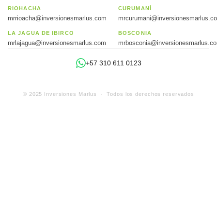
RIOHACHA
CURUMANÍ
mrrioacha@inversionesmarlus.com
mrcurumani@inversionesmarlus.c
LA JAGUA DE IBIRCO
BOSCONIA
mrlajagua@inversionesmarlus.com
mrbosconia@inversionesmarlus.c
+57 310 611 0123
© 2025 Inversiones Marlus · Todos los derechos reservados