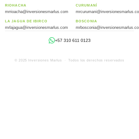
RIOHACHA
CURUMANÍ
mrrioacha@inversionesmarlus.com
mrcurumani@inversionesmarlus.c
LA JAGUA DE IBIRCO
BOSCONIA
mrlajagua@inversionesmarlus.com
mrbosconia@inversionesmarlus.c
+57 310 611 0123
© 2025 Inversiones Marlus · Todos los derechos reservados